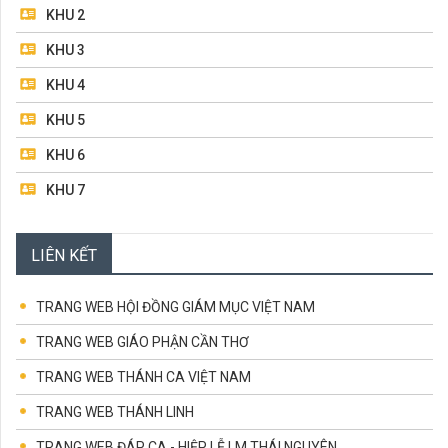
10/2021 THÁNG MÂN CÔI
Đến và ở lại (22.5.2022 – Chúa Nhật 6 Phục Sinh)
KHU 2
ĐỌC TIẾP...
KHU 3
14/05/2022
ĐIỀU RĂN MỚI (15.5.2022 – CHÚA NHẬT TUẦN 5 PHỤC
SINH)
KHU 4
Điều Răn Mới (15.5.2022 – Chúa Nhật Tuần 5 Phục
Sinh)
KHU 5
ĐỌC TIẾP...
KHU 6
KHU 7
KHU 8
LIÊN KẾT
BAN MỤC VỤ TRUYỀN THÔNG
BAN TRẬT TỰ & GIỮ XE
TRANG WEB HỘI ĐỒNG GIÁM MỤC VIỆT NAM
TRANG WEB GIÁO PHẬN CẦN THƠ
TRANG WEB THÁNH CA VIỆT NAM
TRANG WEB THÁNH LINH
TRANG WEB ĐÁP CA - HIỆP LỄ LM THÁI NGUYÊN