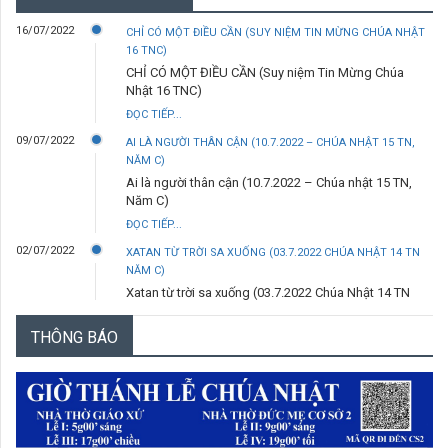
16/07/2022
CHỈ CÓ MỘT ĐIỀU CẦN (SUY NIỆM TIN MỪNG CHÚA NHẬT
16 TNC)
CHỈ CÓ MỘT ĐIỀU CẦN (Suy niệm Tin Mừng Chúa
Nhật 16 TNC)
ĐỌC TIẾP...
09/07/2022
AI LÀ NGƯỜI THÂN CẬN (10.7.2022 – CHÚA NHẬT 15 TN,
NĂM C)
Ai là người thân cận (10.7.2022 – Chúa nhật 15 TN,
Năm C)
ĐỌC TIẾP...
02/07/2022
XATAN TỪ TRỜI SA XUỐNG (03.7.2022 CHÚA NHẬT 14 TN
NĂM C)
Xatan từ trời sa xuống (03.7.2022 Chúa Nhật 14 TN
Năm C)
THÔNG BÁO
ĐỌC TIẾP...
29/06/2022
ANH LÀ TẢNG ĐÁ (29.6.2022 – THỨ TƯ- LỄ THÁNH PHÊRÔ
VÀ THÁNH PHAOLÔ TÔNG ĐỒ)
Anh là tảng đá (29.6.2022 – Thứ Tư- Lễ thánh Phêrô
và thánh Phaolô tông đồ)
ĐỌC TIẾP...