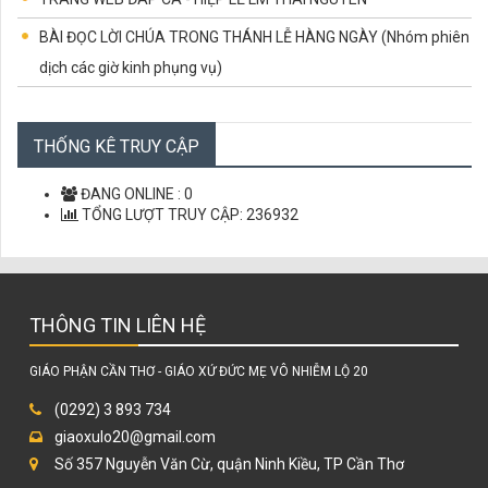
BÀI ĐỌC LỜI CHÚA TRONG THÁNH LỄ HÀNG NGÀY (Nhóm phiên
dịch các giờ kinh phụng vụ)
CÁC CHỨNG NHÂN TỬ ĐẠO VIỆT NAM
CÙNG HỌC LỜI CHÚA
THỐNG KÊ TRUY CẬP
LỜI CHÚA MỖI NGÀY
ĐANG ONLINE :
0
TỔNG LƯỢT TRUY CẬP:
236932
THÔNG TIN LIÊN HỆ
GIÁO PHẬN CẦN THƠ - GIÁO XỨ ĐỨC MẸ VÔ NHIỄM LỘ 20
(0292) 3 893 734
giaoxulo20@gmail.com
Số 357 Nguyễn Văn Cừ, quận Ninh Kiều, TP Cần Thơ