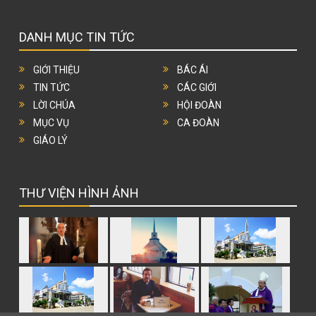
DANH MỤC TIN TỨC
GIỚI THIỆU
BÁC ÁI
TIN TỨC
CÁC GIỚI
LỜI CHÚA
HỘI ĐOÀN
MỤC VỤ
CA ĐOÀN
GIÁO LÝ
THƯ VIỆN HÌNH ẢNH