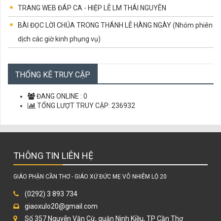
TRANG WEB ĐÁP CA - HIỆP LỄ LM THÁI NGUYÊN
BÀI ĐỌC LỜI CHÚA TRONG THÁNH LỄ HÀNG NGÀY (Nhóm phiên
dịch các giờ kinh phụng vụ)
CÁC CHỨNG NHÂN TỬ ĐẠO VIỆT NAM
CÙNG HỌC LỜI CHÚA
THỐNG KÊ TRUY CẬP
LỜI CHÚA MỖI NGÀY
ĐANG ONLINE :
0
TỔNG LƯỢT TRUY CẬP:
236932
THÔNG TIN LIÊN HỆ
GIÁO PHẬN CẦN THƠ - GIÁO XỨ ĐỨC MẸ VÔ NHIỄM LỘ 20
(0292) 3 893 734
giaoxulo20@gmail.com
Số 357 Nguyễn Văn Cừ, quận Ninh Kiều, TP Cần Thơ