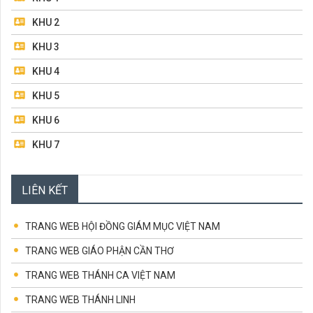
10/2021 THÁNG MÂN CÔI
Đến và ở lại (22.5.2022 – Chúa Nhật 6 Phục Sinh)
KHU 2
ĐỌC TIẾP...
KHU 3
14/05/2022
ĐIỀU RĂN MỚI (15.5.2022 – CHÚA NHẬT TUẦN 5 PHỤC
SINH)
KHU 4
Điều Răn Mới (15.5.2022 – Chúa Nhật Tuần 5 Phục
Sinh)
KHU 5
ĐỌC TIẾP...
KHU 6
KHU 7
KHU 8
LIÊN KẾT
BAN MỤC VỤ TRUYỀN THÔNG
BAN TRẬT TỰ & GIỮ XE
TRANG WEB HỘI ĐỒNG GIÁM MỤC VIỆT NAM
TRANG WEB GIÁO PHẬN CẦN THƠ
TRANG WEB THÁNH CA VIỆT NAM
TRANG WEB THÁNH LINH