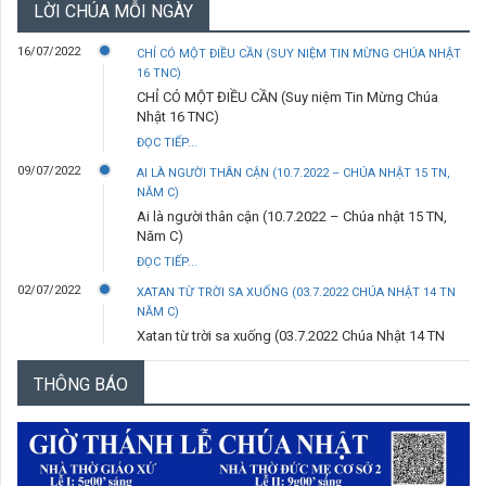
LỜI CHÚA MỖI NGÀY
16/07/2022
CHỈ CÓ MỘT ĐIỀU CẦN (SUY NIỆM TIN MỪNG CHÚA NHẬT
16 TNC)
CHỈ CÓ MỘT ĐIỀU CẦN (Suy niệm Tin Mừng Chúa
Nhật 16 TNC)
ĐỌC TIẾP...
09/07/2022
AI LÀ NGƯỜI THÂN CẬN (10.7.2022 – CHÚA NHẬT 15 TN,
NĂM C)
Ai là người thân cận (10.7.2022 – Chúa nhật 15 TN,
Năm C)
ĐỌC TIẾP...
02/07/2022
XATAN TỪ TRỜI SA XUỐNG (03.7.2022 CHÚA NHẬT 14 TN
NĂM C)
Xatan từ trời sa xuống (03.7.2022 Chúa Nhật 14 TN
Năm C)
THÔNG BÁO
ĐỌC TIẾP...
29/06/2022
ANH LÀ TẢNG ĐÁ (29.6.2022 – THỨ TƯ- LỄ THÁNH PHÊRÔ
VÀ THÁNH PHAOLÔ TÔNG ĐỒ)
Anh là tảng đá (29.6.2022 – Thứ Tư- Lễ thánh Phêrô
và thánh Phaolô tông đồ)