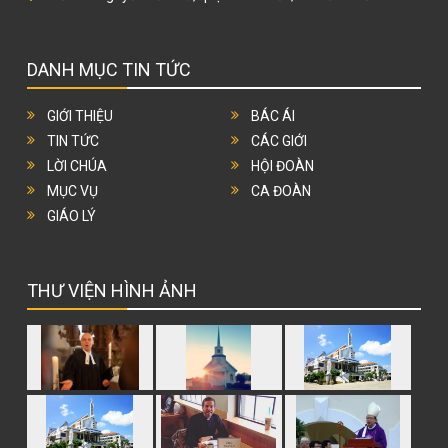
DANH MỤC TIN TỨC
GIỚI THIỆU
BÁC ÁI
TIN TỨC
CÁC GIỚI
LỜI CHÚA
HỘI ĐOÀN
MỤC VỤ
CA ĐOÀN
GIÁO LÝ
THƯ VIỆN HÌNH ẢNH