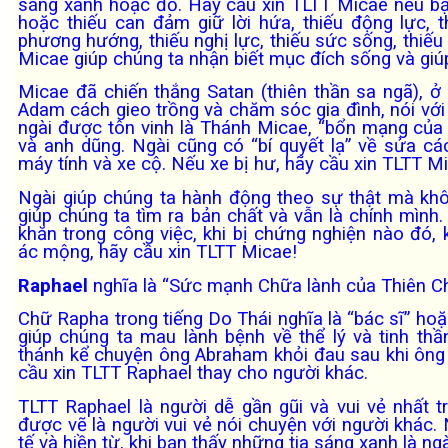
sáng xanh hoặc đỏ. Hãy cầu xin TLTT Micae nếu bạn
hoặc thiếu can đảm giữ lời hứa, thiếu động lực, t
phương hướng, thiếu nghị lực, thiếu sức sống, thiếu 
Micae giúp chúng ta nhận biết mục đích sống và giú
Micae đã chiến thắng Satan (thiên thần sa ngã), 
Adam cách gieo trồng và chăm sóc gia đình, nói với
ngài được tôn vinh là Thánh Micae, “bổn mạng của c
và anh dũng. Ngài cũng có “bí quyết lạ” về sửa cá
máy tính và xe cộ. Nếu xe bị hư, hãy cầu xin TLTT M
Ngài giúp chúng ta hành động theo sự thật mà khôn
giúp chúng ta tìm ra bản chất và vẫn là chính mình
khăn trong công việc, khi bị chứng nghiện nào đó, 
ác mộng, hãy cầu xin TLTT Micae!
Raphael
nghĩa là “Sức mạnh Chữa lành của Thiên Ch
Chữ Rapha trong tiếng Do Thái nghĩa là “bác sĩ” ho
giúp chúng ta mau lành bệnh về thể lý và tinh thầ
thánh kể chuyện ông Abraham khỏi đau sau khi ông 
cầu xin TLTT Raphael thay cho người khác.
TLTT Raphael là người dễ gần gũi và vui vẻ nhất t
được vẽ là người vui vẻ nói chuyện với người khác. 
tế và hiền từ, khi bạn thấy những tia sáng xanh là ng