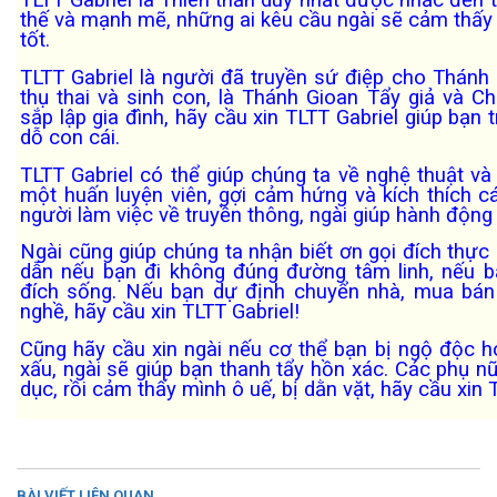
TLTT Gabriel là Thiên thần duy nhất được nhắc đến 
thế và mạnh mẽ, những ai kêu cầu ngài sẽ cảm thấy
tốt.
TLTT Gabriel là người đã truyền sứ điệp cho Thánh
thụ thai và sinh con, là Thánh Gioan Tẩy giả và C
sắp lập gia đình, hãy cầu xin TLTT Gabriel giúp bạn t
dỗ con cái.
TLTT Gabriel có thể giúp chúng ta về nghệ thuật và
một huấn luyện viên, gợi cảm hứng và kích thích c
người làm việc về truyền thông, ngài giúp hành độ
Ngài cũng giúp chúng ta nhận biết ơn gọi đích thực
dẫn nếu bạn đi không đúng đường tâm linh, nếu 
đích sống. Nếu bạn dự định chuyển nhà, mua bán
nghề, hãy cầu xin TLTT Gabriel!
Cũng hãy cầu xin ngài nếu cơ thể bạn bị ngộ độc 
xấu, ngài sẽ giúp bạn thanh tẩy hồn xác. Các phụ nữ
dục, rồi cảm thấy mình ô uế, bị dằn vặt, hãy cầu xin 
BÀI VIẾT LIÊN QUAN