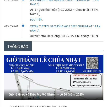
AI LÀ NGƯỜI THÂN CẬN (10.7.2022 – CHÚA NHẬT 15 TN,
NĂM C)
Ai là người thân cận (10.7.2022 – Chúa nhật 15 TN,
Năm C)
ĐỌC TIẾP...
02/07/2022
XATAN TỪ TRỜI SA XUỐNG (03.7.2022 CHÚA NHẬT 14 TN
NĂM C)
Xatan từ trời sa xuống (03.7.2022 Chúa Nhật 14 TN
Năm C)
THÔNG BÁO
ĐỌC TIẾP...
29/06/2022
ANH LÀ TẢNG ĐÁ (29.6.2022 – THỨ TƯ- LỄ THÁNH PHÊRÔ
VÀ THÁNH PHAOLÔ TÔNG ĐỒ)
Anh là tảng đá (29.6.2022 – Thứ Tư- Lễ thánh Phêrô
và thánh Phaolô tông đồ)
ĐỌC TIẾP...
25/06/2022
TRƯỚC ĐÃ (26.6.2022 – CHÚA NHẬT 13 TN NĂM C)
Trước đã (26.6.2022 – Chúa Nhật 13 TN năm C)
ĐỌC TIẾP...
Giờ lễ Giáo xứ Đức Mẹ Vô Nhiễm - Lộ 20 (năm 2025)
18/06/2022
NGÀI CẦM BÁNH BẺ RA - (19.6.2022 CHÚA NHẬT 12 TN - LỄ
MÌNH VÀ MÁU THÁNH CHÚA KITÔ)
Ngài cầm bánh bẻ ra - (19.6.2022 Chúa Nhật 12 TN -