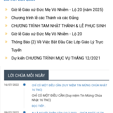
Giờ lễ Giáo xứ Đức Mẹ Vô Nhiễm - Lộ 20 (năm 2025)
Chương trình lễ các Thánh và các Đẳng
CHƯƠNG TRÌNH TAM NHẬT THÁNH & LỄ PHỤC SINH
Giờ lễ Giáo xứ Đức Mẹ Vô Nhiễm - Lộ 20
Thông Báo (2) Về Việc Bắt Đầu Các Lớp Giáo Lý Trực
Tuyến
Dự kiến CHƯƠNG TRÌNH MỤC VỤ THÁNG 12/2021
LỜI CHÚA MỖI NGÀY
16/07/2022
CHỈ CÓ MỘT ĐIỀU CẦN (SUY NIỆM TIN MỪNG CHÚA NHẬT
16 TNC)
CHỈ CÓ MỘT ĐIỀU CẦN (Suy niệm Tin Mừng Chúa
Nhật 16 TNC)
ĐỌC TIẾP...
09/07/2022