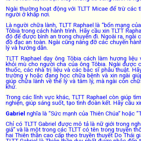
Ngài thường hoạt động với TLTT Micae để trừ các t
người ở khắp nơi.
Là người chữa lành, TLTT Raphael là “bổn mạng của 
Tôbia trong cách hành trình. Hãy cầu xin TLTT Raphae
đó để được bình an trong chuyến đi. Ngoài ra, ngài c
đồ đạc an toàn. Ngài cũng nâng đỡ các chuyến hành 
lý và hướng dẫn.
TLTT Raphael dạy ông Tôbia cách làm hương liệu
khỏi mù cho người cha của ông Tôbia. Ngài được cầ
thuốc, các nhà trị liệu và các bác sĩ phẫu thuật. Hã
trường y hoặc đang học chữa bệnh và xin ngài giúp
giúp chữa lành về thể lý và tâm lý, mà ngài còn ch
khứ.
Trong các lĩnh vực khác, TLTT Raphael còn giúp tìm l
nghiện, giúp sáng suốt, tạo tình đoàn kết. Hãy cầu x
Gabriel
nghĩa là “Sức mạnh của Thiên Chúa” hoặc “T
Chỉ có TLTT Gabriel được mô tả là nữ giới trong ngh
giả” và là một trong các TLTT có tên trong truyền th
hai Thiên thần cao cấp theo truyền thuyết Do Thái g