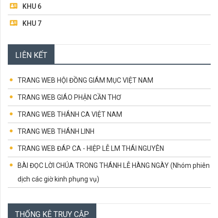
KHU 6
KHU 7
KHU 8
LIÊN KẾT
BAN MỤC VỤ TRUYỀN THÔNG
BAN TRẬT TỰ & GIỮ XE
TRANG WEB HỘI ĐỒNG GIÁM MỤC VIỆT NAM
TRANG WEB GIÁO PHẬN CẦN THƠ
TRANG WEB THÁNH CA VIỆT NAM
TRANG WEB THÁNH LINH
TRANG WEB ĐÁP CA - HIỆP LỄ LM THÁI NGUYÊN
BÀI ĐỌC LỜI CHÚA TRONG THÁNH LỄ HÀNG NGÀY (Nhóm phiên
dịch các giờ kinh phụng vụ)
CÁC CHỨNG NHÂN TỬ ĐẠO VIỆT NAM
CÙNG HỌC LỜI CHÚA
THỐNG KÊ TRUY CẬP