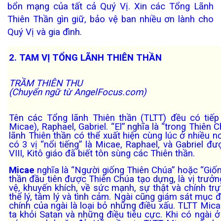
bổn mạng của tất cả Quý Vị. Xin các Tổng Lãnh
Thiên Thần gìn giữ, bảo vệ ban nhiều ơn lành cho
Quý Vị và gia đình.
2. TAM VỊ TỔNG LÃNH THIÊN THẦN
TRẦM THIÊN THU
(Chuyển ngữ từ AngelFocus.com)
Tên các Tổng lãnh Thiên thần (TLTT) đều có tiếp v
Micae), Raphael, Gabriel. “El” nghĩa là “trong Thiên 
lãnh Thiên thần có thể xuất hiện cùng lúc ở nhiều n
có 3 vị “nổi tiếng” là Micae, Raphael, và Gabriel đ
VIII, Kitô giáo đã biết tôn sùng các Thiên thần.
Micae
nghĩa là “Người giống Thiên Chúa” hoặc “Giốn
thần đầu tiên được Thiên Chúa tạo dựng, là vị trưở
vệ, khuyến khích, về sức mạnh, sự thật và chính tr
thể lý, tâm lý và tình cảm. Ngài cũng giám sát mục
chính của ngài là loại bỏ những điều xấu. TLTT Mi
ta khỏi Satan và những điều tiêu cực. Khi có ngài ở