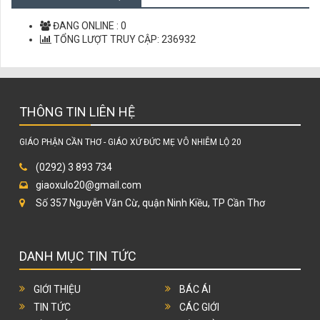
LỜI CHÚA MỖI NGÀY
ĐANG ONLINE :
0
TỔNG LƯỢT TRUY CẬP:
236932
THÔNG TIN LIÊN HỆ
GIÁO PHẬN CẦN THƠ - GIÁO XỨ ĐỨC MẸ VÔ NHIỄM LỘ 20
(0292) 3 893 734
giaoxulo20@gmail.com
Số 357 Nguyễn Văn Cừ, quận Ninh Kiều, TP Cần Thơ
DANH MỤC TIN TỨC
GIỚI THIỆU
BÁC ÁI
TIN TỨC
CÁC GIỚI