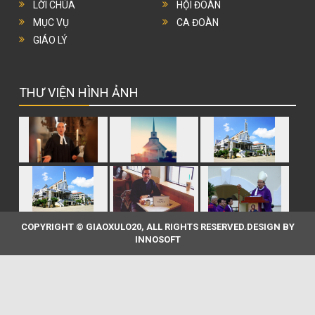
LỜI CHÚA
HỘI ĐOÀN
MỤC VỤ
CA ĐOÀN
GIÁO LÝ
THƯ VIỆN HÌNH ẢNH
COPYRIGHT © GIAOXULO20, ALL RIGHTS RESERVED.DESIGN BY
INNOSOFT