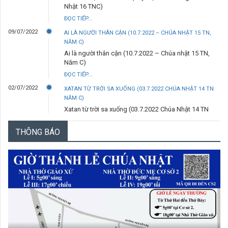
Nhật 16 TNC)
ĐỌC TIẾP...
09/07/2022
AI LÀ NGƯỜI THÂN CẬN (10.7.2022 – CHÚA NHẬT 15 TN,
NĂM C)
Ai là người thân cận (10.7.2022 – Chúa nhật 15 TN,
Năm C)
ĐỌC TIẾP...
02/07/2022
XATAN TỪ TRỜI SA XUỐNG (03.7.2022 CHÚA NHẬT 14 TN
NĂM C)
Xatan từ trời sa xuống (03.7.2022 Chúa Nhật 14 TN
Năm C)
THÔNG BÁO
ĐỌC TIẾP...
29/06/2022
ANH LÀ TẢNG ĐÁ (29.6.2022 – THỨ TƯ- LỄ THÁNH PHÊRÔ
VÀ THÁNH PHAOLÔ TÔNG ĐỒ)
Anh là tảng đá (29.6.2022 – Thứ Tư- Lễ thánh Phêrô
và thánh Phaolô tông đồ)
ĐỌC TIẾP...
25/06/2022
TRƯỚC ĐÃ (26.6.2022 – CHÚA NHẬT 13 TN NĂM C)
Trước đã (26.6.2022 – Chúa Nhật 13 TN năm C)
ĐỌC TIẾP...