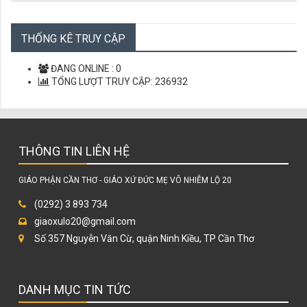
CÁC CHỨNG NHÂN TỬ ĐẠO VIỆT NAM
CÙNG HỌC LỜI CHÚA
THỐNG KÊ TRUY CẬP
LỜI CHÚA MỖI NGÀY
ĐANG ONLINE :
0
TỔNG LƯỢT TRUY CẬP:
236932
THÔNG TIN LIÊN HỆ
GIÁO PHẬN CẦN THƠ - GIÁO XỨ ĐỨC MẸ VÔ NHIỄM LỘ 20
(0292) 3 893 734
giaoxulo20@gmail.com
Số 357 Nguyễn Văn Cừ, quận Ninh Kiều, TP Cần Thơ
DANH MỤC TIN TỨC