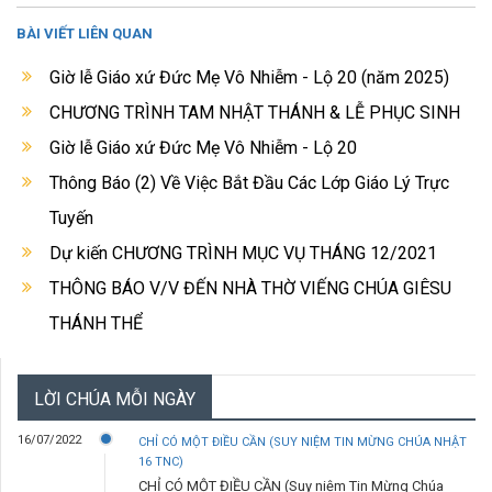
BÀI VIẾT LIÊN QUAN
Giờ lễ Giáo xứ Đức Mẹ Vô Nhiễm - Lộ 20 (năm 2025)
CHƯƠNG TRÌNH TAM NHẬT THÁNH & LỄ PHỤC SINH
Giờ lễ Giáo xứ Đức Mẹ Vô Nhiễm - Lộ 20
Thông Báo (2) Về Việc Bắt Đầu Các Lớp Giáo Lý Trực
Tuyến
Dự kiến CHƯƠNG TRÌNH MỤC VỤ THÁNG 12/2021
THÔNG BÁO V/V ĐẾN NHÀ THỜ VIẾNG CHÚA GIÊSU
THÁNH THỂ
LỜI CHÚA MỖI NGÀY
16/07/2022
CHỈ CÓ MỘT ĐIỀU CẦN (SUY NIỆM TIN MỪNG CHÚA NHẬT
16 TNC)
CHỈ CÓ MỘT ĐIỀU CẦN (Suy niệm Tin Mừng Chúa