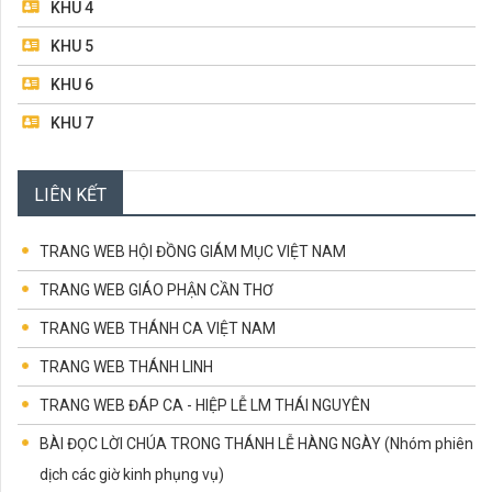
KHU 4
Điều Răn Mới (15.5.2022 – Chúa Nhật Tuần 5 Phục
Sinh)
KHU 5
ĐỌC TIẾP...
KHU 6
KHU 7
KHU 8
LIÊN KẾT
BAN MỤC VỤ TRUYỀN THÔNG
BAN TRẬT TỰ & GIỮ XE
TRANG WEB HỘI ĐỒNG GIÁM MỤC VIỆT NAM
TRANG WEB GIÁO PHẬN CẦN THƠ
TRANG WEB THÁNH CA VIỆT NAM
TRANG WEB THÁNH LINH
TRANG WEB ĐÁP CA - HIỆP LỄ LM THÁI NGUYÊN
BÀI ĐỌC LỜI CHÚA TRONG THÁNH LỄ HÀNG NGÀY (Nhóm phiên
dịch các giờ kinh phụng vụ)