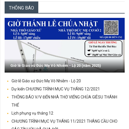
Năm C)
THÔNG BÁO
ĐỌC TIẾP...
29/06/2022
ANH LÀ TẢNG ĐÁ (29.6.2022 – THỨ TƯ- LỄ THÁNH PHÊRÔ
VÀ THÁNH PHAOLÔ TÔNG ĐỒ)
Anh là tảng đá (29.6.2022 – Thứ Tư- Lễ thánh Phêrô
và thánh Phaolô tông đồ)
ĐỌC TIẾP...
25/06/2022
TRƯỚC ĐÃ (26.6.2022 – CHÚA NHẬT 13 TN NĂM C)
Trước đã (26.6.2022 – Chúa Nhật 13 TN năm C)
ĐỌC TIẾP...
Giờ lễ Giáo xứ Đức Mẹ Vô Nhiễm - Lộ 20 (năm 2025)
18/06/2022
NGÀI CẦM BÁNH BẺ RA - (19.6.2022 CHÚA NHẬT 12 TN - LỄ
MÌNH VÀ MÁU THÁNH CHÚA KITÔ)
Ngài cầm bánh bẻ ra - (19.6.2022 Chúa Nhật 12 TN -
Giờ lễ Giáo xứ Đức Mẹ Vô Nhiễm - Lộ 20
Lễ Mình và Máu Thánh Chúa Kitô)
Dự kiến CHƯƠNG TRÌNH MỤC VỤ THÁNG 12/2021
ĐỌC TIẾP...
THÔNG BÁO V/V ĐẾN NHÀ THỜ VIẾNG CHÚA GIÊSU THÁNH
12/06/2022
DẪN TỚI SỰ THẬT TOÀN VẸN (12.6.2022 – CHÚA NHẬT
THỂ
CHÚA BA NGÔI, NĂM C)
Dẫn tới sự thật toàn vẹn (12.6.2022 – Chúa Nhật Chúa
Lịch phụng vụ tháng 12
Ba Ngôi, Năm C)
CHƯƠNG TRÌNH MỤC VỤ THÁNG 11/2021 THÁNG CẦU CHO
ĐỌC TIẾP...