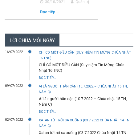
30/10/2021
Quản trị
Đọc tiếp...
LỜI CHÚA MỖI NGÀY
16/07/2022
CHỈ CÓ MỘT ĐIỀU CẦN (SUY NIỆM TIN MỪNG CHÚA NHẬT
16 TNC)
CHỈ CÓ MỘT ĐIỀU CẦN (Suy niệm Tin Mừng Chúa
Nhật 16 TNC)
ĐỌC TIẾP...
09/07/2022
AI LÀ NGƯỜI THÂN CẬN (10.7.2022 – CHÚA NHẬT 15 TN,
NĂM C)
Ai là người thân cận (10.7.2022 – Chúa nhật 15 TN,
Năm C)
ĐỌC TIẾP...
02/07/2022
XATAN TỪ TRỜI SA XUỐNG (03.7.2022 CHÚA NHẬT 14 TN
NĂM C)
Xatan từ trời sa xuống (03.7.2022 Chúa Nhật 14 TN