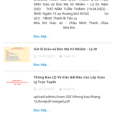
SINH Giáo xứ Đức Mẹ Vô Nhiễm – Lộ 20, Năm
2022 THỨ NĂM TUẦN THÁNH (14.04.2022) -
5h00: Ngắm 15 sự thương khó ĐCGS Cơ
sở 2 - 18h00: Thánh lễ Tiệc Ly
Nhà thờ Giáo xứ - Chầu Mình Thánh Chúa
Nhà thờ...
Đọc tiếp...
Giờ lễ Giáo xứ Đức Mẹ Vô Nhiễm - Lộ 20
25/02/2022
Quản trị
Đọc tiếp...
Thông Báo (2) Về Việc Bắt Đầu Các Lớp Giáo
Lý Trực Tuyến
02/12/2021
Quản trị
upload/admin///nam-2021/thong-bao/thang-
12/ilovepdf-merged.pdf
Đọc tiếp...