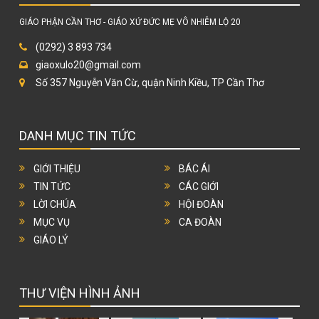
GIÁO PHẬN CẦN THƠ - GIÁO XỨ ĐỨC MẸ VÔ NHIỄM LỘ 20
(0292) 3 893 734
giaoxulo20@gmail.com
Số 357 Nguyễn Văn Cừ, quận Ninh Kiều, TP Cần Thơ
DANH MỤC TIN TỨC
GIỚI THIỆU
BÁC ÁI
TIN TỨC
CÁC GIỚI
LỜI CHÚA
HỘI ĐOÀN
MỤC VỤ
CA ĐOÀN
GIÁO LÝ
THƯ VIỆN HÌNH ẢNH