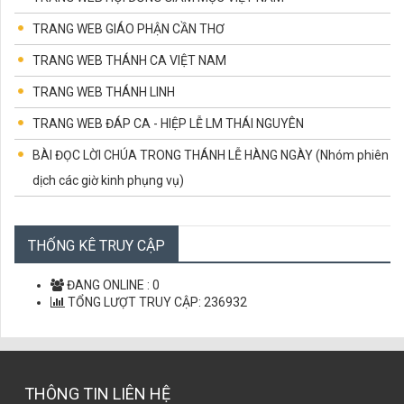
TRANG WEB GIÁO PHẬN CẦN THƠ
TRANG WEB THÁNH CA VIỆT NAM
TRANG WEB THÁNH LINH
TRANG WEB ĐÁP CA - HIỆP LỄ LM THÁI NGUYÊN
BÀI ĐỌC LỜI CHÚA TRONG THÁNH LỄ HÀNG NGÀY (Nhóm phiên
dịch các giờ kinh phụng vụ)
CÁC CHỨNG NHÂN TỬ ĐẠO VIỆT NAM
CÙNG HỌC LỜI CHÚA
THỐNG KÊ TRUY CẬP
LỜI CHÚA MỖI NGÀY
ĐANG ONLINE :
0
TỔNG LƯỢT TRUY CẬP:
236932
THÔNG TIN LIÊN HỆ