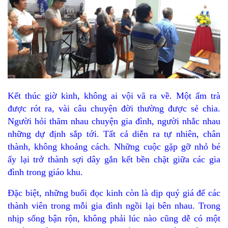
Kết thúc giờ kinh, không ai vội vã ra về. Một ấm trà
được rót ra, vài câu chuyện đời thường được sẻ chia.
Người hỏi thăm nhau chuyện gia đình, người nhắc nhau
những dự định sắp tới. Tất cả diễn ra tự nhiên, chân
thành, không khoảng cách. Những cuộc gặp gỡ nhỏ bé
ấy lại trở thành sợi dây gắn kết bền chặt giữa các gia
đình trong giáo khu.
Đặc biệt, những buổi đọc kinh còn là dịp quý giá để các
thành viên trong mỗi gia đình ngồi lại bên nhau. Trong
nhịp sống bận rộn, không phải lúc nào cũng dễ có một