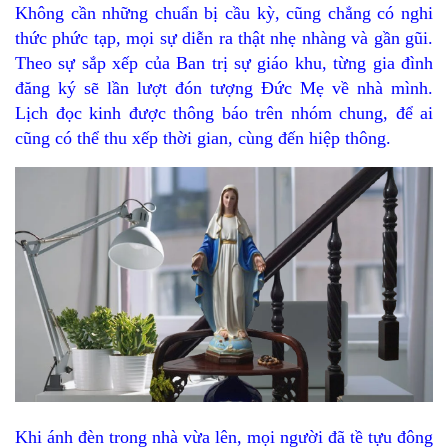
Không cần những chuẩn bị cầu kỳ, cũng chẳng có nghi
thức phức tạp, mọi sự diễn ra thật nhẹ nhàng và gần gũi.
Theo sự sắp xếp của Ban trị sự giáo khu, từng gia đình
đăng ký sẽ lần lượt đón tượng Đức Mẹ về nhà mình.
Lịch đọc kinh được thông báo trên nhóm chung, để ai
cũng có thể thu xếp thời gian, cùng đến hiệp thông.
Khi ánh đèn trong nhà vừa lên, mọi người đã tề tựu đông