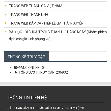
TRANG WEB THÁNH CA VIỆT NAM
TRANG WEB THÁNH LINH
TRANG WEB ĐÁP CA - HIỆP LỄ LM THÁI NGUYÊN
BÀI ĐỌC LỜI CHÚA TRONG THÁNH LỄ HÀNG NGÀY (Nhóm phiên
dịch các giờ kinh phụng vụ)
CÁC CHỨNG NHÂN TỬ ĐẠO VIỆT NAM
CÙNG HỌC LỜI CHÚA
THỐNG KÊ TRUY CẬP
LỜI CHÚA MỖI NGÀY
ĐANG ONLINE :
0
TỔNG LƯỢT TRUY CẬP:
236932
THÔNG TIN LIÊN HỆ
GIÁO PHẬN CẦN THƠ - GIÁO XỨ ĐỨC MẸ VÔ NHIỄM LỘ 20