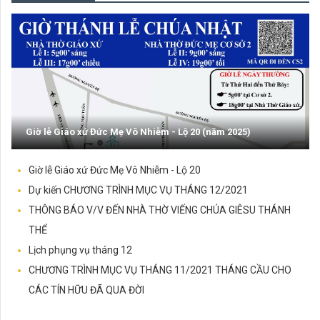
29/06/2022
ANH LÀ TẢNG ĐÁ (29.6.2022 – THỨ TƯ- LỄ THÁNH PHÊRÔ
VÀ THÁNH PHAOLÔ TÔNG ĐỒ)
Anh là tảng đá (29.6.2022 – Thứ Tư- Lễ thánh Phêrô
và thánh Phaolô tông đồ)
ĐỌC TIẾP...
25/06/2022
TRƯỚC ĐÃ (26.6.2022 – CHÚA NHẬT 13 TN NĂM C)
Trước đã (26.6.2022 – Chúa Nhật 13 TN năm C)
ĐỌC TIẾP...
Giờ lễ Giáo xứ Đức Mẹ Vô Nhiễm - Lộ 20 (năm 2025)
18/06/2022
NGÀI CẦM BÁNH BẺ RA - (19.6.2022 CHÚA NHẬT 12 TN - LỄ
MÌNH VÀ MÁU THÁNH CHÚA KITÔ)
Ngài cầm bánh bẻ ra - (19.6.2022 Chúa Nhật 12 TN -
Giờ lễ Giáo xứ Đức Mẹ Vô Nhiễm - Lộ 20
Lễ Mình và Máu Thánh Chúa Kitô)
Dự kiến CHƯƠNG TRÌNH MỤC VỤ THÁNG 12/2021
ĐỌC TIẾP...
THÔNG BÁO V/V ĐẾN NHÀ THỜ VIẾNG CHÚA GIÊSU THÁNH
12/06/2022
DẪN TỚI SỰ THẬT TOÀN VẸN (12.6.2022 – CHÚA NHẬT
THỂ
CHÚA BA NGÔI, NĂM C)
Dẫn tới sự thật toàn vẹn (12.6.2022 – Chúa Nhật Chúa
Lịch phụng vụ tháng 12
Ba Ngôi, Năm C)
CHƯƠNG TRÌNH MỤC VỤ THÁNG 11/2021 THÁNG CẦU CHO
ĐỌC TIẾP...
CÁC TÍN HỮU ĐÃ QUA ĐỜI
04/06/2022
HÃY NHẬN LẤY THÁNH THẦN (05.6.2022 – CHÚA NHẬT
CHÚA THÁNH THẦN HIỆN XUỐNG)
Lời Rao Phong Chức Phó Tế