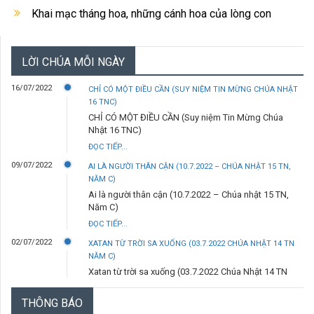
Khai mạc tháng hoa, những cánh hoa của lòng con
LỜI CHÚA MỖI NGÀY
16/07/2022
CHỈ CÓ MỘT ĐIỀU CẦN (SUY NIỆM TIN MỪNG CHÚA NHẬT
16 TNC)
CHỈ CÓ MỘT ĐIỀU CẦN (Suy niệm Tin Mừng Chúa
Nhật 16 TNC)
ĐỌC TIẾP...
09/07/2022
AI LÀ NGƯỜI THÂN CẬN (10.7.2022 – CHÚA NHẬT 15 TN,
NĂM C)
Ai là người thân cận (10.7.2022 – Chúa nhật 15 TN,
Năm C)
ĐỌC TIẾP...
02/07/2022
XATAN TỪ TRỜI SA XUỐNG (03.7.2022 CHÚA NHẬT 14 TN
NĂM C)
Xatan từ trời sa xuống (03.7.2022 Chúa Nhật 14 TN
Năm C)
THÔNG BÁO
ĐỌC TIẾP...