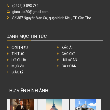
(0292) 3 893 734
giaoxulo20@gmail.com
Số 357 Nguyễn Văn Cừ, quận Ninh Kiều, TP Cần Thơ
DANH MỤC TIN TỨC
GIỚI THIỆU
BÁC ÁI
TIN TỨC
CÁC GIỚI
LỜI CHÚA
HỘI ĐOÀN
MỤC VỤ
CA ĐOÀN
GIÁO LÝ
THƯ VIỆN HÌNH ẢNH