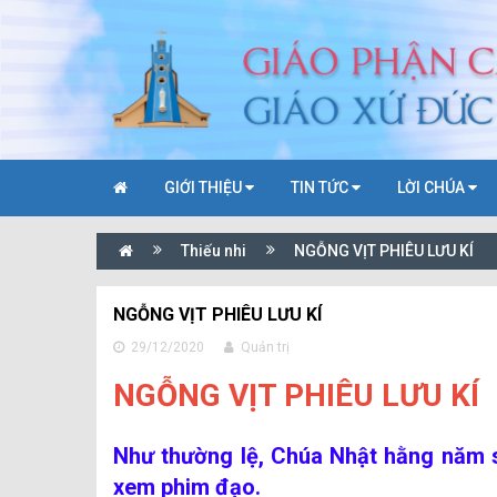
GIỚI THIỆU
TIN TỨC
LỜI CHÚA
Thiếu nhi
NGỖNG VỊT PHIÊU LƯU KÍ
NGỖNG VỊT PHIÊU LƯU KÍ
29/12/2020
Quản trị
NGỖNG VỊT PHIÊU LƯU KÍ
Như thường lệ, Chúa Nhật hằng năm s
xem phim đạo.