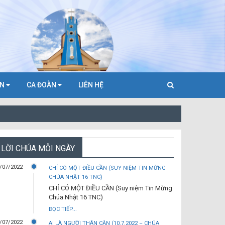
ÀN
CA ĐOÀN
LIÊN HỆ
LỜI CHÚA MỖI NGÀY
/07/2022
CHỈ CÓ MỘT ĐIỀU CẦN (SUY NIỆM TIN MỪNG
CHÚA NHẬT 16 TNC)
CHỈ CÓ MỘT ĐIỀU CẦN (Suy niệm Tin Mừng
Chúa Nhật 16 TNC)
ĐỌC TIẾP...
/07/2022
AI LÀ NGƯỜI THÂN CẬN (10.7.2022 – CHÚA