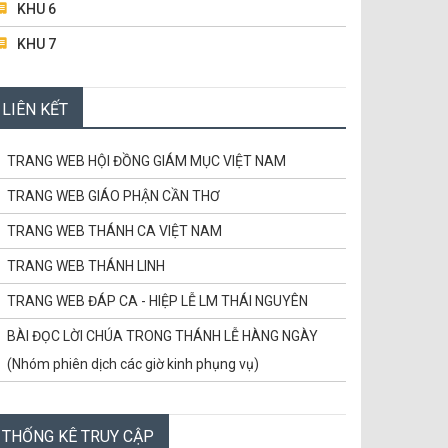
KHU 6
PHỤC SINH)
Điều Răn Mới (15.5.2022 – Chúa Nhật Tuần
KHU 7
5 Phục Sinh)
KHU 8
ĐỌC TIẾP...
LIÊN KẾT
BAN MỤC VỤ TRUYỀN THÔNG
BAN TRẬT TỰ & GIỮ XE
TRANG WEB HỘI ĐỒNG GIÁM MỤC VIỆT NAM
TRANG WEB GIÁO PHẬN CẦN THƠ
TRANG WEB THÁNH CA VIỆT NAM
TRANG WEB THÁNH LINH
TRANG WEB ĐÁP CA - HIỆP LỄ LM THÁI NGUYÊN
BÀI ĐỌC LỜI CHÚA TRONG THÁNH LỄ HÀNG NGÀY
(Nhóm phiên dịch các giờ kinh phụng vụ)
CÁC CHỨNG NHÂN TỬ ĐẠO VIỆT NAM
CÙNG HỌC LỜI CHÚA
THỐNG KÊ TRUY CẬP