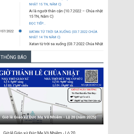
NHẬT 15 TN, NĂM C)
Ai là người thân cận (10.7.2022 – Chúa nhật
15 TN, Năm C)
ĐỌC TIẾP...
/07/2022
XATAN TỪ TRỜI SA XUỐNG (03.7.2022 CHÚA
NHẬT 14 TN NĂM C)
Xatan từ trời sa xuống (03.7.2022 Chúa Nhật
14 TN Năm C)
THÔNG BÁO
ĐỌC TIẾP...
/06/2022
ANH LÀ TẢNG ĐÁ (29.6.2022 – THỨ TƯ- LỄ
THÁNH PHÊRÔ VÀ THÁNH PHAOLÔ TÔNG ĐỒ)
Anh là tảng đá (29.6.2022 – Thứ Tư- Lễ
thánh Phêrô và thánh Phaolô tông đồ)
ĐỌC TIẾP...
/06/2022
TRƯỚC ĐÃ (26.6.2022 – CHÚA NHẬT 13 TN NĂM
C)
Trước đã (26.6.2022 – Chúa Nhật 13 TN
năm C)
Giờ lễ Giáo xứ Đức Mẹ Vô Nhiễm - Lộ 20 (năm 2025)
ĐỌC TIẾP...
/06/2022
NGÀI CẦM BÁNH BẺ RA - (19.6.2022 CHÚA NHẬT
Giờ lễ Giáo xứ Đức Mẹ Vô Nhiễm - Lộ 20