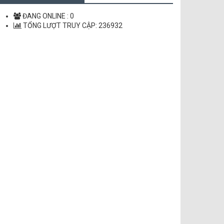
LỜI CHÚA MỖI NGÀY
ĐANG ONLINE :
0
TỔNG LƯỢT TRUY CẬP:
236932