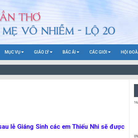
MỤC VỤ
GIÁO LÝ
BÁC ÁI
CÁC GIỚI
HỘI ĐO
16
au lễ Giáng Sinh các em Thiếu Nhi sẽ được
09