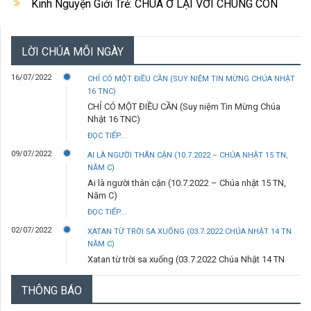
Kinh Nguyện Giới Trẻ: CHÚA Ở LẠI VỚI CHÚNG CON
LỜI CHÚA MỖI NGÀY
16/07/2022
CHỈ CÓ MỘT ĐIỀU CẦN (SUY NIỆM TIN MỪNG CHÚA NHẬT
16 TNC)
CHỈ CÓ MỘT ĐIỀU CẦN (Suy niệm Tin Mừng Chúa
Nhật 16 TNC)
ĐỌC TIẾP...
09/07/2022
AI LÀ NGƯỜI THÂN CẬN (10.7.2022 – CHÚA NHẬT 15 TN,
NĂM C)
Ai là người thân cận (10.7.2022 – Chúa nhật 15 TN,
Năm C)
ĐỌC TIẾP...
02/07/2022
XATAN TỪ TRỜI SA XUỐNG (03.7.2022 CHÚA NHẬT 14 TN
NĂM C)
Xatan từ trời sa xuống (03.7.2022 Chúa Nhật 14 TN
Năm C)
THÔNG BÁO
ĐỌC TIẾP...
29/06/2022
ANH LÀ TẢNG ĐÁ (29.6.2022 – THỨ TƯ- LỄ THÁNH PHÊRÔ