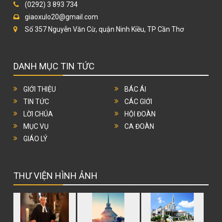
(0292) 3 893 734
giaoxulo20@gmail.com
Số 357 Nguyễn Văn Cừ, quận Ninh Kiều, TP Cần Thơ
DANH MỤC TIN TỨC
GIỚI THIỆU
BÁC ÁI
TIN TỨC
CÁC GIỚI
LỜI CHÚA
HỘI ĐOÀN
MỤC VỤ
CA ĐOÀN
GIÁO LÝ
THƯ VIỆN HÌNH ẢNH