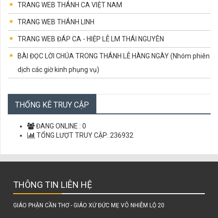
TRANG WEB THÁNH CA VIỆT NAM
TRANG WEB THÁNH LINH
TRANG WEB ĐÁP CA - HIỆP LỄ LM THÁI NGUYÊN
BÀI ĐỌC LỜI CHÚA TRONG THÁNH LỄ HÀNG NGÀY (Nhóm phiên
dịch các giờ kinh phụng vụ)
CÁC CHỨNG NHÂN TỬ ĐẠO VIỆT NAM
CÙNG HỌC LỜI CHÚA
THỐNG KÊ TRUY CẬP
LỜI CHÚA MỖI NGÀY
ĐANG ONLINE :
0
TỔNG LƯỢT TRUY CẬP:
236932
THÔNG TIN LIÊN HỆ
GIÁO PHẬN CẦN THƠ - GIÁO XỨ ĐỨC MẸ VÔ NHIỄM LỘ 20