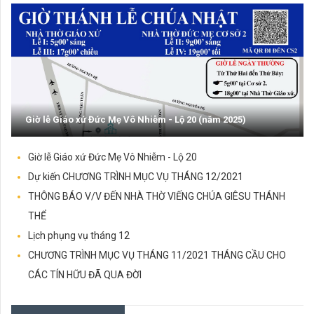
VÀ THÁNH PHAOLÔ TÔNG ĐỒ)
Anh là tảng đá (29.6.2022 – Thứ Tư- Lễ thánh Phêrô
và thánh Phaolô tông đồ)
ĐỌC TIẾP...
25/06/2022
TRƯỚC ĐÃ (26.6.2022 – CHÚA NHẬT 13 TN NĂM C)
Trước đã (26.6.2022 – Chúa Nhật 13 TN năm C)
ĐỌC TIẾP...
Giờ lễ Giáo xứ Đức Mẹ Vô Nhiễm - Lộ 20 (năm 2025)
18/06/2022
NGÀI CẦM BÁNH BẺ RA - (19.6.2022 CHÚA NHẬT 12 TN - LỄ
MÌNH VÀ MÁU THÁNH CHÚA KITÔ)
Ngài cầm bánh bẻ ra - (19.6.2022 Chúa Nhật 12 TN -
Giờ lễ Giáo xứ Đức Mẹ Vô Nhiễm - Lộ 20
Lễ Mình và Máu Thánh Chúa Kitô)
Dự kiến CHƯƠNG TRÌNH MỤC VỤ THÁNG 12/2021
ĐỌC TIẾP...
THÔNG BÁO V/V ĐẾN NHÀ THỜ VIẾNG CHÚA GIÊSU THÁNH
12/06/2022
DẪN TỚI SỰ THẬT TOÀN VẸN (12.6.2022 – CHÚA NHẬT
THỂ
CHÚA BA NGÔI, NĂM C)
Dẫn tới sự thật toàn vẹn (12.6.2022 – Chúa Nhật Chúa
Lịch phụng vụ tháng 12
Ba Ngôi, Năm C)
CHƯƠNG TRÌNH MỤC VỤ THÁNG 11/2021 THÁNG CẦU CHO
ĐỌC TIẾP...
CÁC TÍN HỮU ĐÃ QUA ĐỜI
04/06/2022
HÃY NHẬN LẤY THÁNH THẦN (05.6.2022 – CHÚA NHẬT
CHÚA THÁNH THẦN HIỆN XUỐNG)
Lời Rao Phong Chức Phó Tế
Hãy nhận lấy Thánh Thần (05.6.2022 – Chúa Nhật
THÔNG BÁO CHÚA NHẬT XXX THƯỜNG NIÊN 24.10.2021