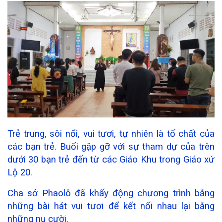
Trẻ trung, sôi nổi, vui tươi, tự nhiên là tố chất của
các bạn trẻ. Buổi gặp gỡ với sự tham dự của trên
dưới 30 bạn trẻ đến từ các Giáo Khu trong Giáo xứ
Lộ 20.
Cha sở Phaolô đã khấy động chương trình bằng
những bài hát vui tươi để kết nối nhau lại bằng
những nụ cười.