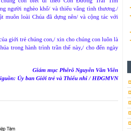
 chúng con biết
đi
theo
Con Đường Trái Tim
ững
người
nghèo khổ/ và thiếu
vắng
tình thương./
t muôn loài Chúa đã dựng nên/ và cộng tác với
12
của giới trẻ chúng con,/ xin cho chúng con luôn là
úa trong hành trình trần thế này,/ cho đến ngày
04
Giám mục Phêrô Nguyễn Văn Viên
Nguồn:
Ủy ban Giới trẻ và Thiếu nhi / HĐGMVN
21
iệp Tâm
14