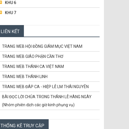
KHU 6
PHỤC SINH)
Điều Răn Mới (15.5.2022 – Chúa Nhật Tuần
KHU 7
5 Phục Sinh)
KHU 8
ĐỌC TIẾP...
LIÊN KẾT
BAN MỤC VỤ TRUYỀN THÔNG
BAN TRẬT TỰ & GIỮ XE
TRANG WEB HỘI ĐỒNG GIÁM MỤC VIỆT NAM
TRANG WEB GIÁO PHẬN CẦN THƠ
TRANG WEB THÁNH CA VIỆT NAM
TRANG WEB THÁNH LINH
TRANG WEB ĐÁP CA - HIỆP LỄ LM THÁI NGUYÊN
BÀI ĐỌC LỜI CHÚA TRONG THÁNH LỄ HÀNG NGÀY
(Nhóm phiên dịch các giờ kinh phụng vụ)
CÁC CHỨNG NHÂN TỬ ĐẠO VIỆT NAM
CÙNG HỌC LỜI CHÚA
THỐNG KÊ TRUY CẬP