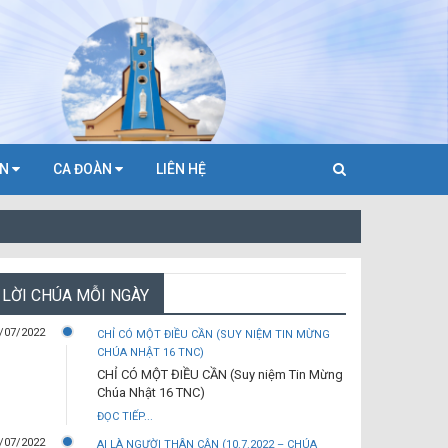
ÀN
CA ĐOÀN
LIÊN HỆ
LỜI CHÚA MỖI NGÀY
/07/2022
CHỈ CÓ MỘT ĐIỀU CẦN (SUY NIỆM TIN MỪNG
CHÚA NHẬT 16 TNC)
CHỈ CÓ MỘT ĐIỀU CẦN (Suy niệm Tin Mừng
Chúa Nhật 16 TNC)
ĐỌC TIẾP...
/07/2022
AI LÀ NGƯỜI THÂN CẬN (10.7.2022 – CHÚA