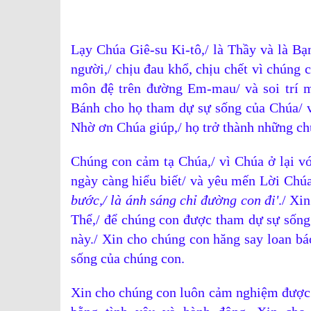
Lạy Chúa Giê-su Ki-tô,/ là Thầy và là Bạ
người,/ chịu đau khổ, chịu chết vì chúng c
môn đệ trên đường Em-mau/ và soi trí m
Bánh cho họ tham dự sự sống của Chúa/ v
Nhờ ơn Chúa giúp,/ họ trở thành những ch
Chúng con cảm tạ Chúa,/ vì Chúa ở lại vớ
ngày càng hiểu biết/ và yêu mến Lời Chúa
bước,/ là ánh sáng chỉ đường con đi'
./ Xi
Thể,/ để chúng con được tham dự sự sống 
này./ Xin cho chúng con hăng say loan b
sống của chúng con.
Xin cho chúng con luôn cảm nghiệm được 