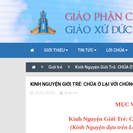
GIỚI THIỆU
TIN TỨC
LỜI CHÚA
Giới trẻ
Kinh Nguyện Giới Trẻ: CHÚA 
KINH NGUYỆN GIỚI TRẺ: CHÚA Ở LẠI VỚI CHÚ
20/01/2020
Quản trị
MỤC V
Kinh Nguyện Giới Trẻ:
C
(Kinh Nguyện dựa trên Lc