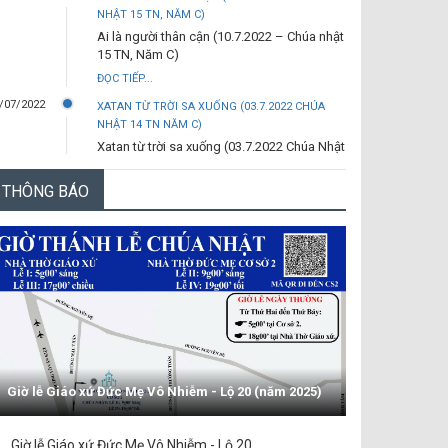
NHẬT 15 TN, NĂM C)
Ai là người thân cận (10.7.2022 – Chúa nhật
15 TN, Năm C)
ĐỌC TIẾP...
/07/2022
XATAN TỪ TRỜI SA XUỐNG (03.7.2022 CHÚA
NHẬT 14 TN NĂM C)
Xatan từ trời sa xuống (03.7.2022 Chúa Nhật
14 TN Năm C)
THÔNG BÁO
ĐỌC TIẾP...
/06/2022
ANH LÀ TẢNG ĐÁ (29.6.2022 – THỨ TƯ- LỄ
THÁNH PHÊRÔ VÀ THÁNH PHAOLÔ TÔNG ĐỒ)
Anh là tảng đá (29.6.2022 – Thứ Tư- Lễ
thánh Phêrô và thánh Phaolô tông đồ)
ĐỌC TIẾP...
/06/2022
TRƯỚC ĐÃ (26.6.2022 – CHÚA NHẬT 13 TN NĂM
C)
Trước đã (26.6.2022 – Chúa Nhật 13 TN
năm C)
Giờ lễ Giáo xứ Đức Mẹ Vô Nhiễm - Lộ 20 (năm 2025)
ĐỌC TIẾP...
/06/2022
NGÀI CẦM BÁNH BẺ RA - (19.6.2022 CHÚA NHẬT
Giờ lễ Giáo xứ Đức Mẹ Vô Nhiễm - Lộ 20