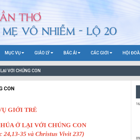
MỤC VỤ
GIÁO LÝ
BÁC ÁI
CÁC GIỚI
HỘI ĐO
Ở LẠI VỚI CHÚNG CON
NG CON
16
Ụ GIỚI TRẺ
HÚA Ở LẠI VỚI CHÚNG CON
 24,13-35 và Christus Vivit 237)
09