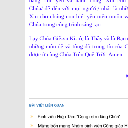
bằng tình yêu và hành động. Xin cho
Chúa/
để
đến với mọi người,/ nhất là nh
Xin cho chúng con
biết
yêu mến muôn vậ
Chúa trong công trình sáng tạo.
Lạy Chúa Giê-su Ki-tô, là Thầy và là Bạn 
những môn đệ và tông đồ trung tín của Ch
được ở cùng Chúa Trên Quê Trời. Amen.
BÀI VIẾT LIÊN QUAN
Sinh viên Hiệp Tâm "Cọng rơm dâng Chúa"
Mừng bổn mạng Nhóm sinh viên Công giáo H