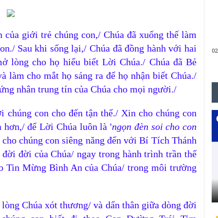
n của giới trẻ chúng con,/ Chúa đã xuống thế làm
on./
Sau khi sống lại,/ Chúa đã đồng hành với hai
02
ở lòng cho họ hiểu biết Lời Chúa./ Chúa đã Bẻ
à làm cho mắt họ sáng ra để họ nhận biết Chúa./
ứng nhân trung tín của Chúa cho mọi người./
29
i chúng con cho đến tận thế./ Xin cho chúng con
 hơn,/ để Lời Chúa luôn là '
ngọn đèn soi cho con
n cho chúng con siêng năng đến với Bí Tích Thánh
đời đời của Chúa/ ngay trong hành trình trần thế
25
áo Tin Mừng Bình An của Chúa/ trong môi trường
lòng Chúa xót thương/ và dấn thân giữa dòng đời
18