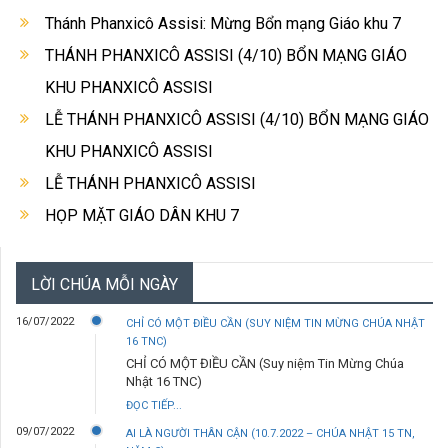
Thánh Phanxicô Assisi: Mừng Bổn mạng Giáo khu 7
THÁNH PHANXICÔ ASSISI (4/10) BỔN MẠNG GIÁO
KHU PHANXICÔ ASSISI
LỄ THÁNH PHANXICÔ ASSISI (4/10) BỔN MẠNG GIÁO
KHU PHANXICÔ ASSISI
LỄ THÁNH PHANXICÔ ASSISI
HỌP MẶT GIÁO DÂN KHU 7
LỜI CHÚA MỖI NGÀY
16/07/2022
CHỈ CÓ MỘT ĐIỀU CẦN (SUY NIỆM TIN MỪNG CHÚA NHẬT
16 TNC)
CHỈ CÓ MỘT ĐIỀU CẦN (Suy niệm Tin Mừng Chúa
Nhật 16 TNC)
ĐỌC TIẾP...
09/07/2022
AI LÀ NGƯỜI THÂN CẬN (10.7.2022 – CHÚA NHẬT 15 TN,