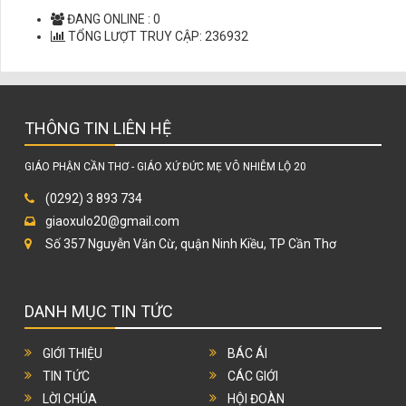
LỜI CHÚA MỖI NGÀY
ĐANG ONLINE :
0
TỔNG LƯỢT TRUY CẬP:
236932
THÔNG TIN LIÊN HỆ
GIÁO PHẬN CẦN THƠ - GIÁO XỨ ĐỨC MẸ VÔ NHIỄM LỘ 20
(0292) 3 893 734
giaoxulo20@gmail.com
Số 357 Nguyễn Văn Cừ, quận Ninh Kiều, TP Cần Thơ
DANH MỤC TIN TỨC
GIỚI THIỆU
BÁC ÁI
TIN TỨC
CÁC GIỚI
LỜI CHÚA
HỘI ĐOÀN