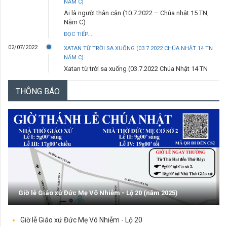
NĂM C)
Ai là người thân cận (10.7.2022 – Chúa nhật 15 TN,
Năm C)
ĐỌC TIẾP...
02/07/2022
XATAN TỪ TRỜI SA XUỐNG (03.7.2022 CHÚA NHẬT 14 TN
NĂM C)
Xatan từ trời sa xuống (03.7.2022 Chúa Nhật 14 TN
Năm C)
THÔNG BÁO
ĐỌC TIẾP...
29/06/2022
ANH LÀ TẢNG ĐÁ (29.6.2022 – THỨ TƯ- LỄ THÁNH PHÊRÔ
VÀ THÁNH PHAOLÔ TÔNG ĐỒ)
Anh là tảng đá (29.6.2022 – Thứ Tư- Lễ thánh Phêrô
và thánh Phaolô tông đồ)
ĐỌC TIẾP...
25/06/2022
TRƯỚC ĐÃ (26.6.2022 – CHÚA NHẬT 13 TN NĂM C)
Trước đã (26.6.2022 – Chúa Nhật 13 TN năm C)
ĐỌC TIẾP...
Giờ lễ Giáo xứ Đức Mẹ Vô Nhiễm - Lộ 20 (năm 2025)
18/06/2022
NGÀI CẦM BÁNH BẺ RA - (19.6.2022 CHÚA NHẬT 12 TN - LỄ
MÌNH VÀ MÁU THÁNH CHÚA KITÔ)
Ngài cầm bánh bẻ ra - (19.6.2022 Chúa Nhật 12 TN -
Giờ lễ Giáo xứ Đức Mẹ Vô Nhiễm - Lộ 20
Lễ Mình và Máu Thánh Chúa Kitô)