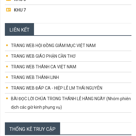
KHU 7
KHU 8
LIÊN KẾT
BAN MỤC VỤ TRUYỀN THÔNG
BAN TRẬT TỰ & GIỮ XE
TRANG WEB HỘI ĐỒNG GIÁM MỤC VIỆT NAM
TRANG WEB GIÁO PHẬN CẦN THƠ
TRANG WEB THÁNH CA VIỆT NAM
TRANG WEB THÁNH LINH
TRANG WEB ĐÁP CA - HIỆP LỄ LM THÁI NGUYÊN
BÀI ĐỌC LỜI CHÚA TRONG THÁNH LỄ HÀNG NGÀY (Nhóm phiên
dịch các giờ kinh phụng vụ)
CÁC CHỨNG NHÂN TỬ ĐẠO VIỆT NAM
CÙNG HỌC LỜI CHÚA
THỐNG KÊ TRUY CẬP